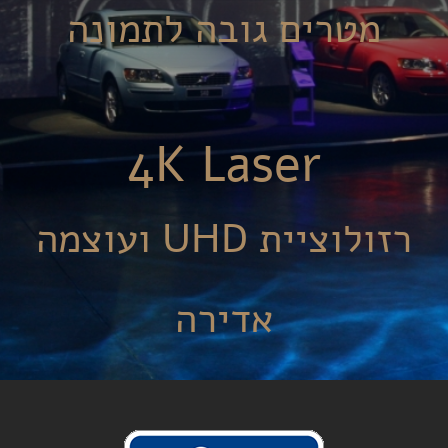
מטרים גובה לתמונה
4
K Laser
רזולוציית UHD ועוצמה
אדירה