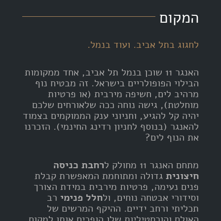
המקום
לחגוג בתל אביב. ועוד בנמל.
האנגר 11 שוכן בנמל תל אביב, אחד ממקומות
הבילוי הפופולריים בישראל. זה מבטיח נוף
מרהיב לים, חשיפה מירבית (או פרטיות
מוחלטת), גישה נוחה ככה שלאורחים שלכם
יהיה קל להגיע, וחניוני ענק הממוקמים בצמוד
להאנגר (בנוסף לחניון רדינג החינמי). הזכרנו
את הנוף לים?
מתחם האנגר 11 מחולק ל
רחבת כניסה
חיצונית
גדולה ומתוחמת המאפשרת קבלת
פנים נעימה, פרטיות מירבית במידת הצורך
וסידורי אבטחה נוחים, ול
חלל פנימי
רב
תכליתי ורחב ידיים. ההיקף המרשים של
האולם והורסטיליות שלו הופכים אותו למקום