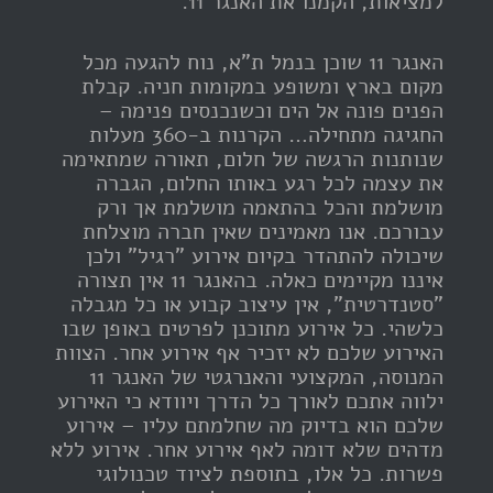
למציאות, הקמנו את האנגר 11.
האנגר 11 שוכן בנמל ת"א, נוח להגעה מכל
מקום בארץ ומשופע במקומות חניה. קבלת
הפנים פונה אל הים וכשנכנסים פנימה –
החגיגה מתחילה… הקרנות ב-360 מעלות
שנותנות הרגשה של חלום, תאורה שמתאימה
את עצמה לכל רגע באותו החלום, הגברה
מושלמת והכל בהתאמה מושלמת אך ורק
עבורכם. אנו מאמינים שאין חברה מוצלחת
שיכולה להתהדר בקיום אירוע "רגיל" ולכן
איננו מקיימים כאלה. בהאנגר 11 אין תצורה
"סטנדרטית", אין עיצוב קבוע או כל מגבלה
כלשהי. כל אירוע מתוכנן לפרטים באופן שבו
האירוע שלכם לא יזכיר אף אירוע אחר. הצוות
המנוסה, המקצועי והאנרגטי של האנגר 11
ילווה אתכם לאורך כל הדרך ויוודא כי האירוע
שלכם הוא בדיוק מה שחלמתם עליו – אירוע
מדהים שלא דומה לאף אירוע אחר. אירוע ללא
פשרות. כל אלו, בתוספת לציוד טכנולוגי