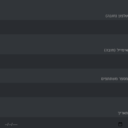
טלפון (חובה)
אימייל (חובה)
מספר משתתפים
תאריך