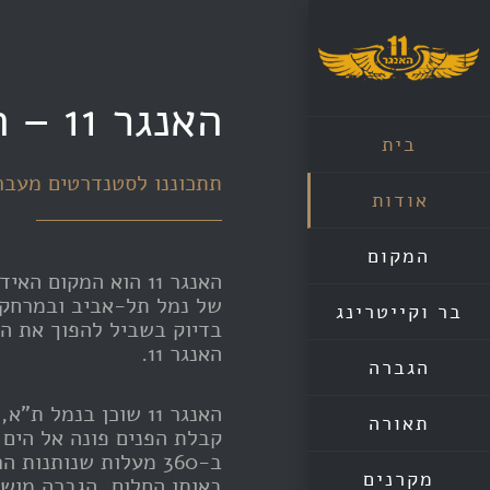
Ski
t
conten
האנגר 11 – המקום בו
בית
תתכוננו לסטנדרטים מעבר 
אודות
המקום
האנגר 11 הוא המקו
של נמל תל-אביב ובמרחק נ
בר וקייטרינג
בדיוק בשביל להפוך את הח
האנגר 11.
הגברה
האנגר 11 שוכן בנמ
תאורה
קבלת הפנים פונה אל הים
ב-360 מעלות שנותנ
מקרנים
באותו החלום, הגברה מוש