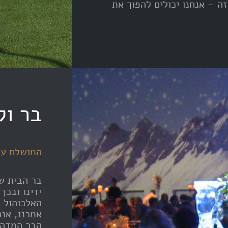
ה – אנחנו יכולים להפוך את
בר וק
המושלם עב
ידינו ובכך
האלכוהול 
אמרנו, אנח
הבר המדהי