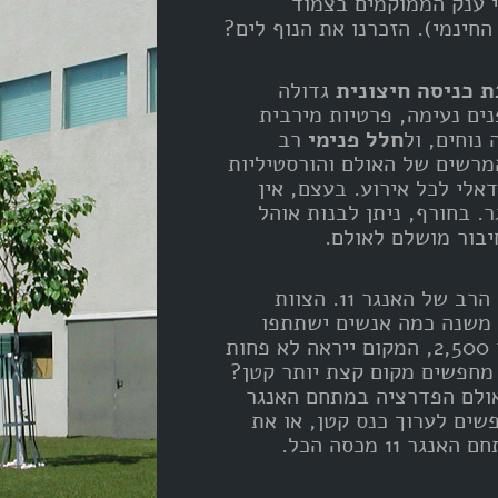
י ענק הממוקמים בצמוד
החינמי). הזכרנו את הנוף לים?
 כניסה חיצונית
גדולה
ם נעימה, פרטיות מירבית
נוחים, ול
חלל פנימי
רב
המרשים של האולם והורסטיליות
אלי לכל אירוע. בעצם, אין
. בחורף, ניתן לבנות אוהל
בור מושלם לאולם.
אל תרגישו מאויימים מהגודל הרב של האנגר 11. הצוות
 משנה כמה אנשים ישתתפו
באירוע שלכם, 350 או אפילו 2,500, המקום ייראה לא פחות
 מחפשים מקום קצת יותר קטן?
אולם הפדרציה במתחם האנגר
פשים לערוך כנס קטן, או את
 11 מכסה הכל.