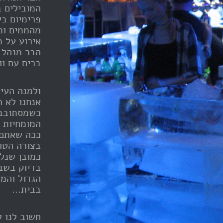
המובילים 
פרימיום בי
מהממים ומע
אירוע על 
הבר מנהל ל
ברים עם וו
ולמנה העיק
אנחנו לא 
כשמסתובבי
ככה שאתם 
בצורה הטוב
כמובן שנלו
בדיוק בשב
בבית…