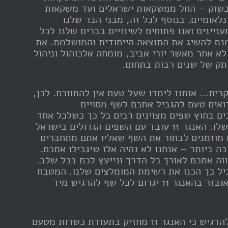
בשוק – החל ממשקאות ישראלים ועד משקאות
נלאומיים. בנוסף לכל זה, מבני הבר שלנו
ניינים ואנו פתוחים לשינויים בברים שלנו לכל
מנת להשיג את התוצאה הייחודית והמושלמת. את
א אחר מאשר יורי אביב, מומחה אלכוהול וניהול
תק של שנים רבות בתחום.
רית… אותנו לימדו שעל טעם אין להתווכח. לכן,
רואים טעם להגביל אתכם לשף מסויים
ם בחוץ שפים מצוינים רבים כל כך כשלכל אחד
המומחיות שלו. האנגר 11 עובד עם השפים הגדולים בישראל
מוזמנים לבחור את השף שאליו אתם מתחברים
ה ביותר – אנחנו לא נהיה אלו שיגבילו אתכם.
וה אתכם לאורך כל הדרך ונייעץ לכם בכל שלב.
יל כך הכנו את רשימת המומלצים שלנו. המטבח
הגדול והמאובזר בהאנגר 11 יגרום לכל שף להרגיש מיד
חשוב לנו להדגיש כי האנגר 11 מחזיק בתעודת כשרות מטעם