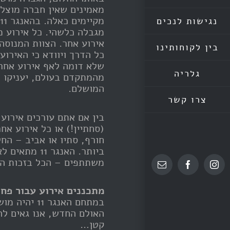
מאמינים שאין חברה מוצלח
נגישות לנכים
מגבלה כלשהי. כל אירוע מ
בין לקוחותינו
כל הדרך ויוודא כי האירו
שלא דומה לאף אירוע אחר.
גלריה
מהמתקדם בעולם, יעניקו 
המושלם.
צרו קשר
בין אם אתם עורכים אירוע
משתתפים – הכל בזכות המ
Email
Facebook
Instagram
מתכננים אירוע עבור פחות מ-350 
במתחם האנג
האולם החדש, אנו גאים לה
קטן…