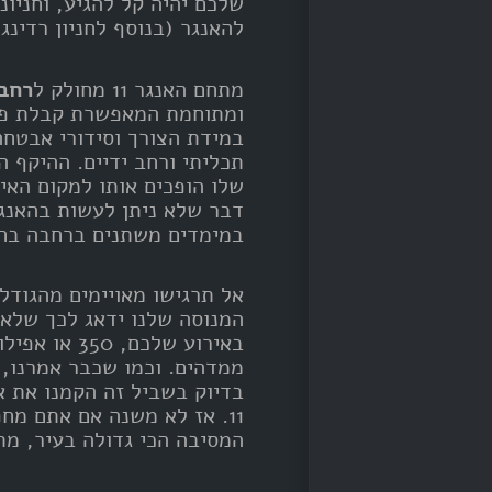
שלכם יהיה קל להגיע, וחניונ
להאנגר (בנוסף לחניון רדינג 
מתחם האנגר 11 מחולק ל
רחבת
ומתוחמת המאפשרת קבלת פני
במידת הצורך וסידורי אבטחה 
תכליתי ורחב ידיים. ההיקף 
שלו הופכים אותו למקום האיד
דבר שלא ניתן לעשות בהאנגר
במימדים משתנים ברחבה בחי
המנוסה שלנו ידאג לכך שלא
ממדהים. וכמו שכבר אמרנו,
בדיוק בשביל זה הקמנו את 
11. אז לא משנה אם אתם מח
המסיבה הכי גדולה בעיר, מתחם האנגר