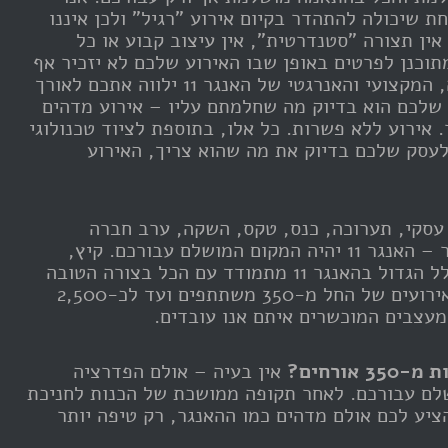
ת שיכולה להתהדר בקיום אירוע "רגיל" ולכן איננו
מקיימים כאלה. בהאנגר 11 אין תצורה "סטנדרטית", אין עיצוב קבוע או כל
תוכנן לפרטים באופן שבו האירוע שלכם לא יזכיר אף
אירוע אחר. הצוות המנוסה, המקצועי והאנרגטי של האנגר 11 ילווה אתכם לאורך
ע שלכם הוא בדיוק מה שחלמתם עליו – אירוע מדהים
 אירוע ללא פשרות. כל אלו, בתוספת לציוד טכנולוגי
לעסק שלכם בדיוק את מה שהוא צריך, האירוע
 עסקי, תערוכה, כנס, טקס, השקה, ערב חברה
(סחתיין!) או כל אירוע אחר – האנגר 11 יהיה המקום המושלם עבורכם. קיץ,
חורף, סתיו או אביב – החלל הגדול בהאנגר 11 מתמודד עם הכל בצורה הטובה
ביותר. האנגר 11 מתאים לאירועים של החל מ-350 משתתפים ועד לכ-2,500
עצבים המוכשרים איתם אנו עובדים.
אורחים?
אין בעיה – אולם הפדרציה
ר 11 יהיה מושלם עבורכם. לאחר תקופה ממושכת של הכנות לחניכת
ציע לכם אולם מדהים כמו ההאנגר, רק טיפה יותר