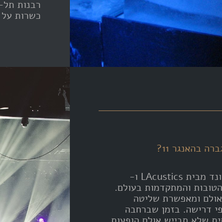
רבנות תל-א
כשרות על מ
ה בהאנגר 11?
בהאנגר 11 פרוסה מערכת סאונד מבית LAcustics ו-
ונד הטובות והמתקדמות בעולם.
אולם ומאפשרת שליטה
פי דרישה. בזמן שברחבה
ית שלא תבייש אולם הופעות,