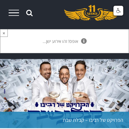
Ski
t
conten
×
אופס! זהו אירוע ישן...
הפרויקט של רביבו – קבלת שבת