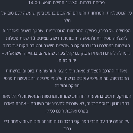
פתיחת דלתות: 12:30 תחילת מופע: 14:00
כל הנוסטלגיות, המחרוזות והשירים האהובים במסע בזמן שיעשה לכם טוב על
הלב!
הפרויקט של רביבו, פרויקט המחרוזות הנוסטלגיות, שהפך בשנים האחרונות
להצלחה מסחררת ולתופעה תרבותית חדשה, מציינים 13 שנות פעילות
מוצלחות במהלכם נתנו למוסיקה הישראלית הישנה והטובה מקום של כבוד
וגרמו לה להרים ראש ולהדביק גם קהל צעיר, שהתאהב במוזיקה הישראלית –
ים תיכונית.
מאחורי ההרכב המצליח: מאות מיליוני צפיות והשמעות ביוטיוב וברשתות
החברתיות, מאות אלפי עוקבים ברשת, אלבומי פלטינה וזהב ועשרות פרסי
מוזיקה והוקרה.
הפרויקט ידועים בהופעות ייחודיות, שמחות ומרגשות המתאימות לקהל מאוד
רחב ומגוון ובנוסף לכל זה, לא שוכחים להעביר את משנתם – אהבת האדם
בפרט ואהבת חינם ככלל.
על הבמה יחד עם חברי הפרויקט הרכב נגנים מורחב והכי חשוב שמחה בלי
גבול!