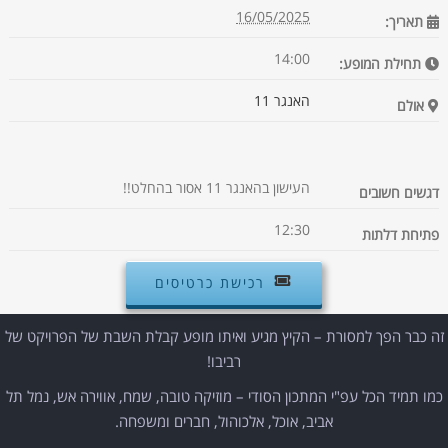
16/05/2025
תאריך:
14:00
תחילת המופע:
האנגר 11
אולם
העישון בהאנגר 11 אסור בהחלט!!
דגשים חשובים
12:30
פתיחת דלתות
רכישת כרטיסים
זה כבר הפך למסורת – הקיץ מגיע ואיתו מופע קבלת השבת של הפרויקט של
רביבו!
כמו תמיד הכל עפ"י המתכון הסודי – מוזיקה טובה, שמח, אווירה אש, נמל תל
אביב, אוכל, אלכוהול, חברים ומשפחה.