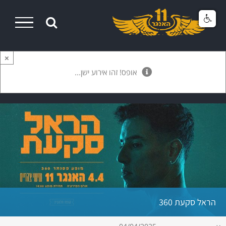
Ski
t
conten
×
אופס! זהו אירוע ישן...
הראל סקעת 360