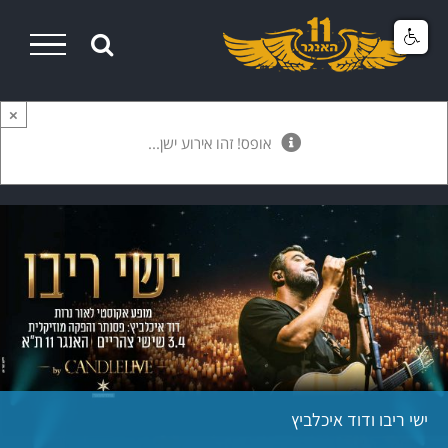
Ski
t
conten
×
אופס! זהו אירוע ישן...
ישי ריבו ודוד איכלביץ