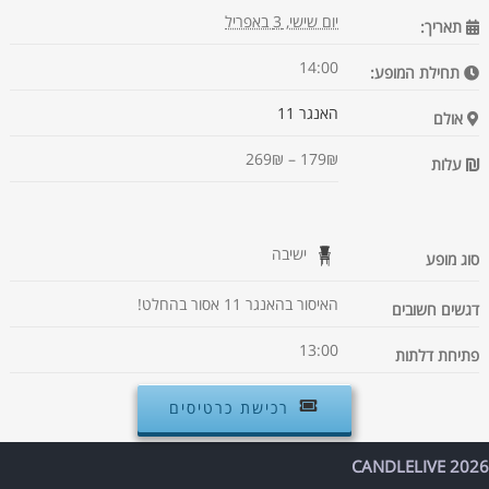
יום שישי, 3 באפריל
תאריך:
14:00
תחילת המופע:
האנגר 11
אולם
179₪ – 269₪
עלות
ישיבה
סוג מופע
האיסור בהאנגר 11 אסור בהחלט!
דגשים חשובים
13:00
פתיחת דלתות
רכישת כרטיסים
CANDLELIVE 2026