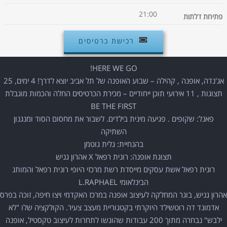
21:00
פתיחת דלתות
רכישת כרטיסים
HERE WE GO!
אג'נדה, אופנה , קהילה – שבוע האופנה של תל אביב יוצא לדרך! 4 ימים, 25
תצוגות , 11 אירועי תוכן ייחודיים – מכירת הכרטיסים החלה והכמות מוגבלת
BE THE FIRST
פאנל: שקופים . פגיעה מינית בילדים. לשבור את מחסום הסוד ומנגנון
השתיקה
בהנחיית: גלית גוטמן
תצוגת אופנה: רונית רפאל X אהרון גניש
רונית רפאל אשת עסקים מייסדת רשת מרכזי היופי רונית רפאל והמותג
הבינלאומי L.RAPHAEL
אהרון גניש, בוגר המחלקה לעיצוב אופנה במרכז האקדמי ויצו חיפה, זוכה בפרס
אדמונד דה רוטשילד היוקרתי בקטגוריית מעצב צעיר. הקולקציה שלו "לא
ילבש" נבחרה מתוך 200 עבודות שהוגשו לתחרות לעיצוב טקסטיל, אופנה