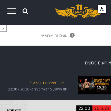
Ski
t
conten
×
אופס! זהו אירוע ישן...
אירועים נוספים
ליאור מיארה במופע ענק
יום חמישי, 15 באוקטובר ב- 20:30
-
23:30