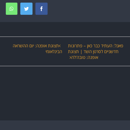
tsapp
Twitter
Facebook
ירוע
פאנל: העתיד כבר כאן – פתרונות
תצוגת אופנה: יום ההשראה
חדשניים לסרטן השד | תצוגת
הבינלאומי
יווט
אופנה: טובה'לה