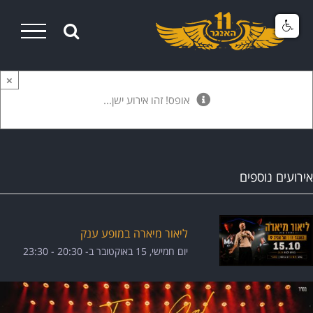
Ski
t
conten
×
אופס! זהו אירוע ישן...
אירועים נוספים
ליאור מיארה במופע ענק
יום חמישי, 15 באוקטובר ב- 20:30
-
23:30