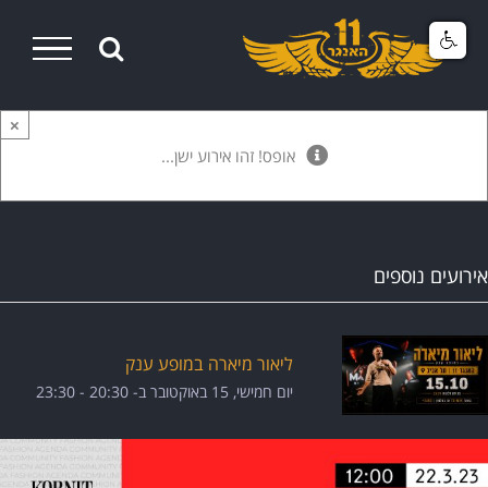
Ski
t
conten
×
אופס! זהו אירוע ישן...
אירועים נוספים
ליאור מיארה במופע ענק
יום חמישי, 15 באוקטובר ב- 20:30
-
23:30