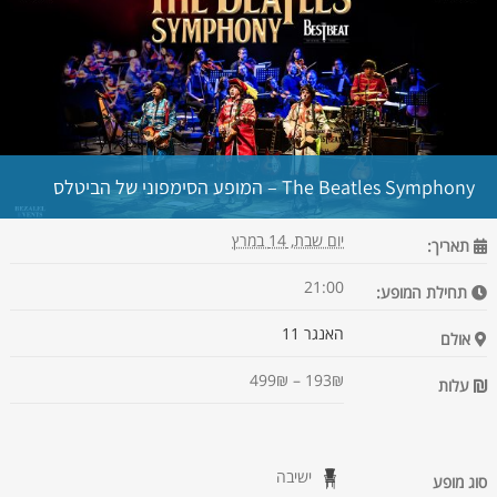
The Beatles Symphony – המופע הסימפוני של הביטלס
יום שבת, 14 במרץ
תאריך:
21:00
תחילת המופע:
האנגר 11
אולם
193₪ – 499₪
עלות
ישיבה
סוג מופע