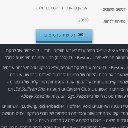
העישון בהאנגר 11 אסור בהחלט!
דגשים חשובים
20:30
פתיחת דלתות
רכישת כרטיסים
במרץ 2026 ישראל תהיה עדה לאירוע מוזיקלי ייחודי – קונצרטים של להקת
המחווה הבינלאומית The Bestbeat (סרביה) בליווי תזמורת סימפונית גדולה.
The Bestbeat איננה עוד להקת קאברים, אלא פרויקט אמנותי ברמה עולמית
שמעביר את הרוח והקסם של רביעיית ליברפול האגדית. כבר שני עשורים
שהמוזיקאים משחזרים על הבמה את ההתפתחות המוזיקלית של הביטלס –
מהצלילים הראשונים ב־Cavern Club ובתקופת
Ed Sullivan Show
, ועד
לעושר הפסיכדלי של
Sgt. Pepper’s
והבשלות של
Abbey Road
.
כלי הנגינה האותנטיים (Ludwig, Rickenbacker, Hofner, Vox), השחזורים
המדויקים של התלבושות והכריזמה הבימתית של חברי הלהקה יוצרים תחושת
נוכחות מלאה – כאילו הביטלס עצמם על הבמה. בשנת 2012
מגזין Newsweek הכתיר את The Bestbeat כאחת מלהקות המחווה הטובות