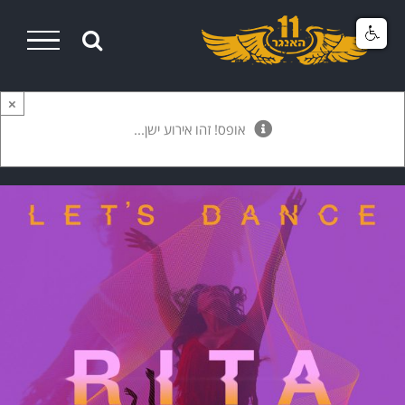
Ski
t
conten
×
אופס! זהו אירוע ישן...