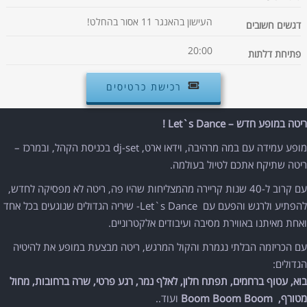
העישון בהאנגר 11 אסור בהחלט!
דגשים חשובים
20:00
פתיחת דלתות
רכישת כרטיסים
ריטה במופע חדש –
Let`s Dance
!
מופע עמידה עם במה מרהיבה, וידאו ארט, dj-set בכניסת הקהל, ובמרכז –
ריטה שתיקח אתכם לטיול בעולמה.
עם קרוב ל-40 שנות קריירה מהמצליחות שהיו פה, ריטה לא מפסיקה לחדש,
להפתיע ולרגש והפעם עם Let`s Dance- שיריה הגדולים שנוגעים בכל אחד
ואחת מאיתנו באווירת מסיבה ועיבודים אלקטרוניים.
עם הכריזמה הבלתי נגמרת והקול המרגש, ריטה מבצעת במופע את להיטיה
הגדולים:
בוא, עטוף ברחמים, תפתח חלון, לאלף נמר, רגע פרטי, שרה ברחובות, מחול
מטורף,
Boom Boom Boom
ועוד..