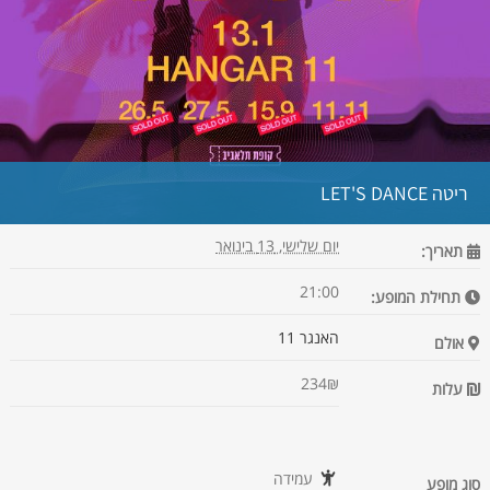
ריטה LET'S DANCE
יום שלישי, 13 בינואר
תאריך:
21:00
תחילת המופע:
האנגר 11
אולם
234₪
עלות
עמידה
סוג מופע